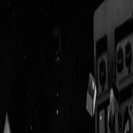
Geenstijl
Vlijmscherp en
ongefilterd nieuws