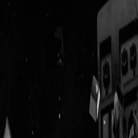
Geenstijl
Vlijmscherp en
ongefilterd nieuws