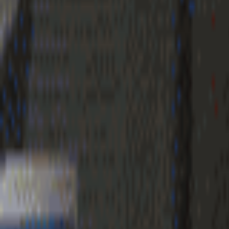
Geenstijl
Vlijmscherp en
ongefilterd nieuws