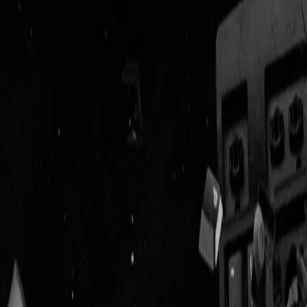
Geenstijl
Vlijmscherp en
ongefilterd nieuws