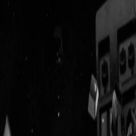
Geenstijl
Vlijmscherp en
ongefilterd nieuws