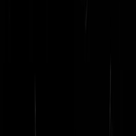
Joe is weer vrijgezel! Heerlijk nieuws… hoop dat hij bottom is. Grrrr.
Analia von Solmsch
|
18-07-23 | 19:57
Dat hoop ik ook voor Sofia ;)
Graaisnaaiert
|
18-07-23 | 20:48
Dacht dat je het over Biden had. Ik heb vast een zonnesteek...