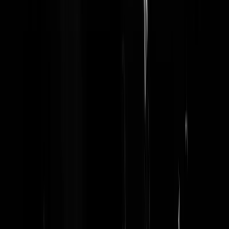
KayakFun
|
18-07-23 | 23:01
Sofia en Salma tegelijk. Dat zou meteen mijn einde betekenen. Wel
een mooi einde.
Mahatma
|
18-07-23 | 21:56
Tsja. Er zijn ergere manieren.