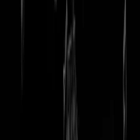
tip redactie