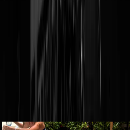
Weer midden in het leven