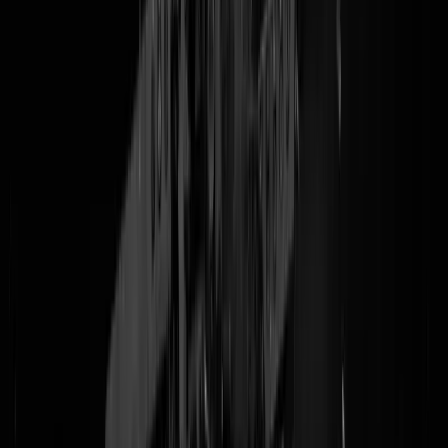
Uit het niets de boven- en onderstaande foto's en video's op Insta
zetten noemt men in de wandelgangen: een publieke aanbesteding. Z
gaat na zeven jaar scheiden van
Joe Manganiello
, een soort Arie
Boomsma International. Het tweetal laat in een
persverklaring
weten:
"
We have made the difficult decision to divorce. As two people that
love and care for one another very much, we politely ask for respect o
our privacy at this time as we navigate this new phase of our lives.
"
Maar, net als in oorlog is ook in liefde de waarheid het eerste
slachtoffer. Wij weten namelijk heel goed wat
echt tot de breuk leidde
Soof zag deze 50/50 (een unicum) en besloo
het erop te wagen