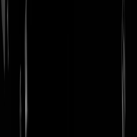
login