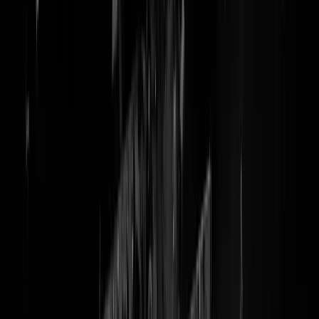
GeenStijl-poll beëindigt
huwelijk Sofía Vergara (51), is
na 7 jaar weer vrijgezel
Soof wat verschrikkelijk we zijn er voor je