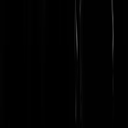
Verderkijkert
|
18-07-23 | 21:05
Ze mag naast me komen liggen
Harrie1962
|
18-07-23 | 20:33
Moordwijf
Charles Swietert
|
18-07-23 | 20:24