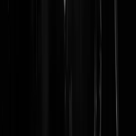
Reaguursels
Login
Verliefd op haar geworden in haar rol naast 'Al Bundy' Ed O'Neill in
Modern Family. En ze valt binnen mijn 'helft plus 7' qua leeftijd, dus
ze mag mij bellen. In my dreams.