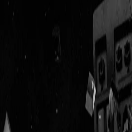
Geenstijl
Vlijmscherp en
ongefilterd nieuws