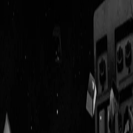
Geenstijl
Vlijmscherp en
ongefilterd nieuws