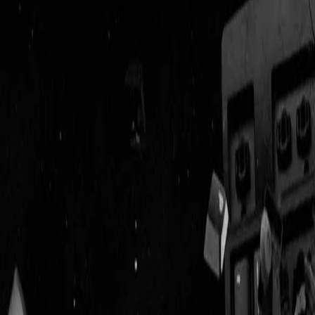
Geenstijl
Vlijmscherp en
ongefilterd nieuws