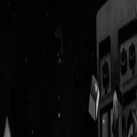
Geenstijl
Vlijmscherp en
ongefilterd nieuws