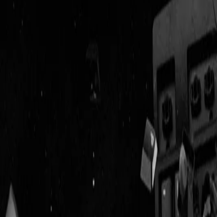
Geenstijl
Vlijmscherp en
ongefilterd nieuws