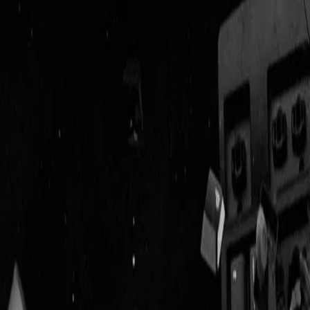
Geenstijl
Vlijmscherp en
ongefilterd nieuws