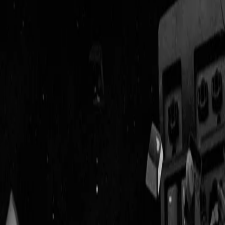
Geenstijl
Vlijmscherp en
ongefilterd nieuws