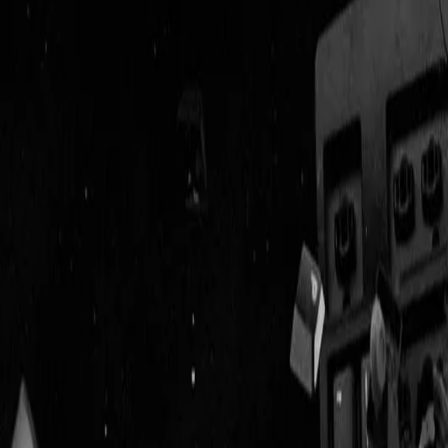
Geenstijl
Vlijmscherp en
ongefilterd nieuws