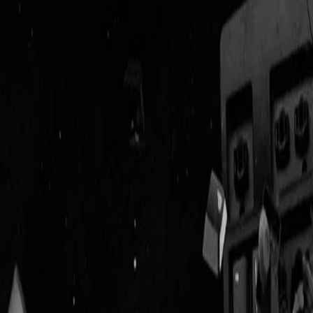
Geenstijl
Vlijmscherp en
ongefilterd nieuws