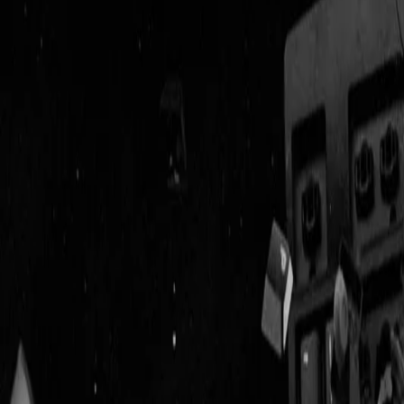
Geenstijl
Vlijmscherp en
ongefilterd nieuws