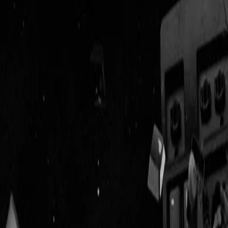
Geenstijl
Vlijmscherp en
ongefilterd nieuws