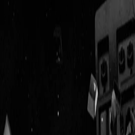
Geenstijl
Vlijmscherp en
ongefilterd nieuws