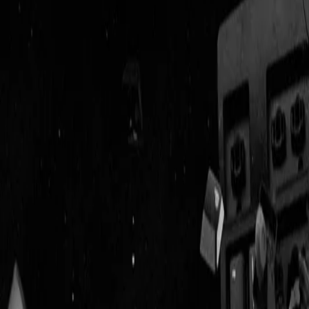
Geenstijl
Vlijmscherp en
ongefilterd nieuws