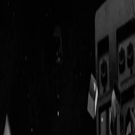
Geenstijl
Vlijmscherp en
ongefilterd nieuws