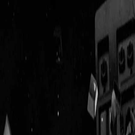
Geenstijl
Vlijmscherp en
ongefilterd nieuws