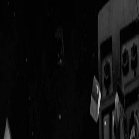
Geenstijl
Vlijmscherp en
ongefilterd nieuws