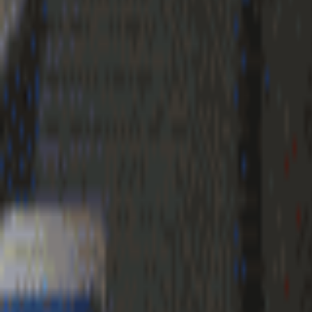
Geenstijl
Vlijmscherp en
ongefilterd nieuws