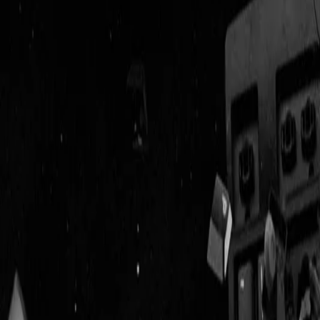
Geenstijl
Vlijmscherp en
ongefilterd nieuws