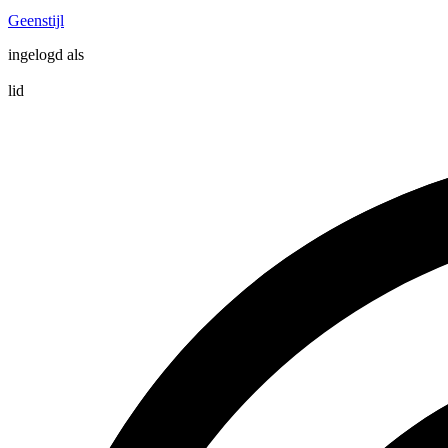
Geenstijl
ingelogd als
lid