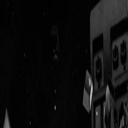
Geenstijl
Vlijmscherp en
ongefilterd nieuws