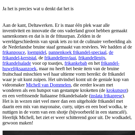
Ja het is precies wat u denkt dat het is
Aan de kant, Deltawerken. Er is maar één plek waar alle
inventiviteit en innovatie die ons vaderland groot hebben gemaakt
samenkomen en dat is in de frituurpan. Zelden in de
wereldgeschiedenis van sprak iets zo tot de culinaire verbeelding als
de Nederlandse bruine staaf gemaakt van restvlees. We hadden al de
frikanpouce
,
loempidel
,
pannenkoek frikandel-speciaal
,
de
frikandel-kerststal
, de
frikandellenvlaai
,
frikandellenijs
,
frikandelsalade
voor op toastjes,
frikankebab
en het
frikandel-
huwelijksaanzoek
, maar nu heeft het beste item van de bruine
fruitschaal misschien wel haar ultieme vorm bereikt: de frikandel
waar je uit kunt zuipen. Het uitvindsel komt uit de geniale kop van
videomaker
Michell van Dommelen
, die eerder kwam met
wonderen als een hutspot van gestampte kroketten (de
krokutspot
)
en een verfrissende Italiaanse frikandelsalade (
inslata frikaprese
).
Het is in wezen niet veel meer dan een uitgeholde frikandel met
daarin een mix van mayonaise, curry, uitjes en een boel wodka, te
nuttigen in de vorm van een shotje (bijvoorbeeld in een stamcafé).
Heerlijk Michell, het ziet er weer schitterend goor uit. De wodkadel,
gewoon maken!