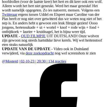
hoofdrollen (voor de laatste keer) het hert en dit keer ook een wolf.
Alleen wordt het hert niet geneukt. Werd het maar geneukt! Het
wordt namelijk opgegeten. Zo ies natoerrrr, mensen. Volgens een
Twitteraar
ergens tussen Uddel en Elspeet maar Caroline van der
Plas heeft er nog niet over getwitterd dus we weten nog niet of het
nep is. En anders hebt u gewoon een leuk filmpje gezien! Oooo
jongens, hertensukade + ui + wortel + knof + rode wijn + fond +
ontbijtkoek + laurier + kruidnagel, het is bijna weer tijd.
UPDATE -
OUD FILMPJE
UIT DUITSLAND! Onze wolven
zijn gewoon nog steeds hartstikke lieve kerels. Wij wel hertenstoof
eten straks natuurlijk
UPDATE VAN DE UPDATE -
Video ook in Duitsland
verwijderd, via
deze zoekopdracht
nog wel screenshots te zien
@
Mosterd
|
02-10-23 | 20:30
|
134
reacties