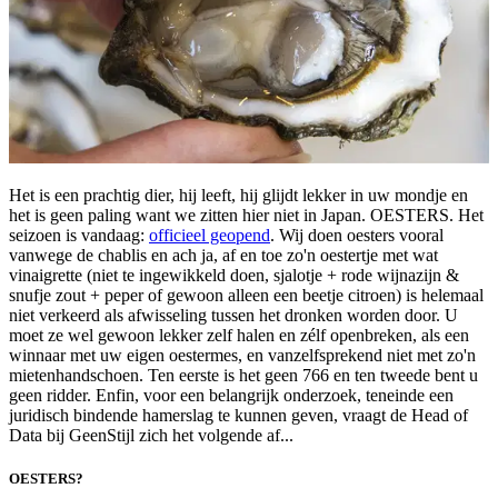
Het is een prachtig dier, hij leeft, hij glijdt lekker in uw mondje en
het is geen paling want we zitten hier niet in Japan. OESTERS. Het
seizoen is vandaag:
officieel geopend
. Wij doen oesters vooral
vanwege de chablis en ach ja, af en toe zo'n oestertje met wat
vinaigrette (niet te ingewikkeld doen, sjalotje + rode wijnazijn &
snufje zout + peper of gewoon alleen een beetje citroen) is helemaal
niet verkeerd als afwisseling tussen het dronken worden door. U
moet ze wel gewoon lekker zelf halen en zélf openbreken, als een
winnaar met uw eigen oestermes, en vanzelfsprekend niet met zo'n
mietenhandschoen. Ten eerste is het geen 766 en ten tweede bent u
geen ridder. Enfin, voor een belangrijk onderzoek, teneinde een
juridisch bindende hamerslag te kunnen geven, vraagt de Head of
Data bij GeenStijl zich het volgende af...
OESTERS?