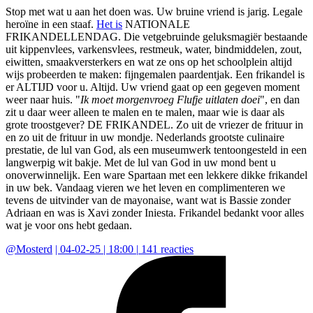
Stop met wat u aan het doen was. Uw bruine vriend is jarig. Legale
heroïne in een staaf.
Het is
NATIONALE
FRIKANDELLENDAG. Die vetgebruinde geluksmagiër bestaande
uit kippenvlees, varkensvlees, restmeuk, water, bindmiddelen, zout,
eiwitten, smaakversterkers en wat ze ons op het schoolplein altijd
wijs probeerden te maken: fijngemalen paardentjak. Een frikandel is
er ALTIJD voor u. Altijd. Uw vriend gaat op een gegeven moment
weer naar huis. "
Ik moet morgenvroeg Flufje uitlaten doei
", en dan
zit u daar weer alleen te malen en te malen, maar wie is daar als
grote troostgever? DE FRIKANDEL. Zo uit de vriezer de frituur in
en zo uit de frituur in uw mondje. Nederlands grootste culinaire
prestatie, de lul van God, als een museumwerk tentoongesteld in een
langwerpig wit bakje. Met de lul van God in uw mond bent u
onoverwinnelijk. Een ware Spartaan met een lekkere dikke frikandel
in uw bek. Vandaag vieren we het leven en complimenteren we
tevens de uitvinder van de mayonaise, want wat is Bassie zonder
Adriaan en was is Xavi zonder Iniesta. Frikandel bedankt voor alles
wat je voor ons hebt gedaan.
@
Mosterd
|
04-02-25 | 18:00
|
141
reacties