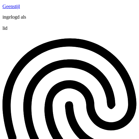
Geenstijl
ingelogd als
lid