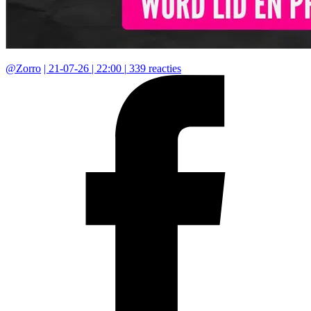
@
Zorro
|
21-07-26 | 22:00
|
339
reacties