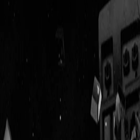
Geenstijl
Vlijmscherp en
ongefilterd nieuws