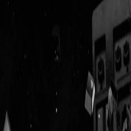
Geenstijl
ingelogd als
lid