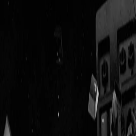
Geenstijl
ingelogd als
lid