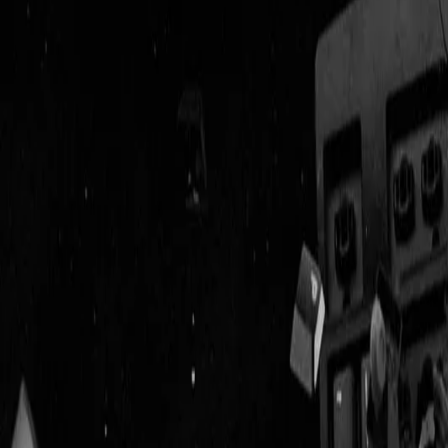
Geenstijl
Vlijmscherp en
ongefilterd nieuws