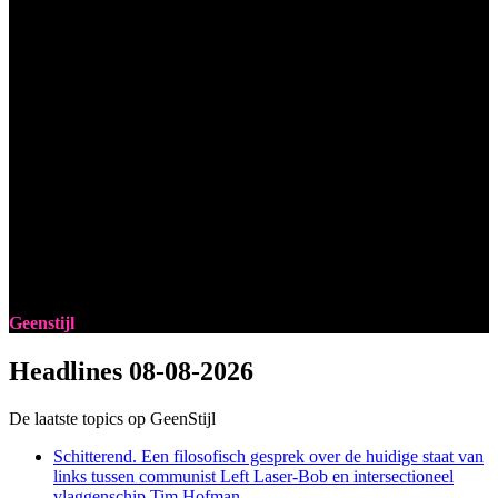
Geenstijl
Headlines
08-08-2026
De laatste topics op GeenStijl
Schitterend. Een filosofisch gesprek over de huidige staat van
links tussen communist Left Laser-Bob en intersectioneel
vlaggenschip Tim Hofman