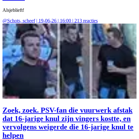
Alsjeblieft!
@
Schots, scheef
|
19-06-26 | 16:00
|
213
reacties
Zoek, zoek. PSV-fan die vuurwerk afstak
dat 16-jarige knul zijn vingers kostte, en
vervolgens weigerde die 16-jarige knul te
helpen