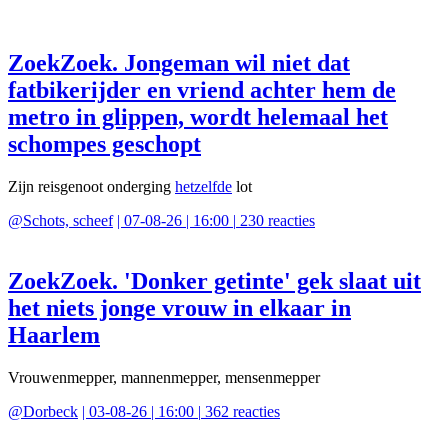
ZoekZoek. Jongeman wil niet dat
fatbikerijder en vriend achter hem de
metro in glippen, wordt helemaal het
schompes geschopt
Zijn reisgenoot onderging
hetzelfde
lot
@
Schots, scheef
|
07-08-26 | 16:00
|
230
reacties
ZoekZoek. 'Donker getinte' gek slaat uit
het niets jonge vrouw in elkaar in
Haarlem
Vrouwenmepper, mannenmepper, mensenmepper
@
Dorbeck
|
03-08-26 | 16:00
|
362
reacties