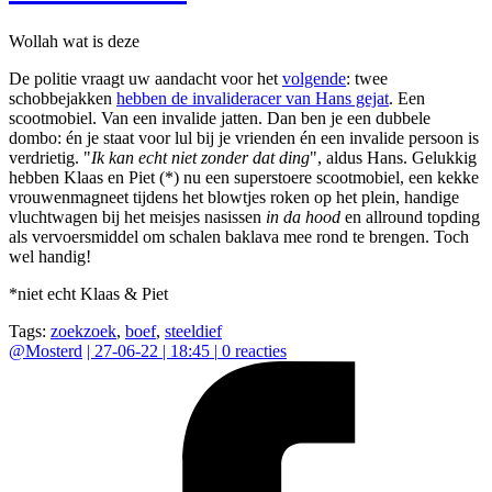
Wollah wat is deze
De politie vraagt uw aandacht voor het
volgende
: twee
schobbejakken
hebben de invalideracer van Hans gejat
. Een
scootmobiel. Van een invalide jatten. Dan ben je een dubbele
dombo: én je staat voor lul bij je vrienden én een invalide persoon is
verdrietig. "
Ik kan echt niet zonder dat ding
", aldus Hans. Gelukkig
hebben Klaas en Piet (*) nu een superstoere scootmobiel, een kekke
vrouwenmagneet tijdens het blowtjes roken op het plein, handige
vluchtwagen bij het meisjes nasissen
in da hood
en allround topding
als vervoersmiddel om schalen baklava mee rond te brengen. Toch
wel handig!
*niet echt Klaas & Piet
Tags:
zoekzoek
,
boef
,
steeldief
@
Mosterd
|
27-06-22 | 18:45
|
0
reacties