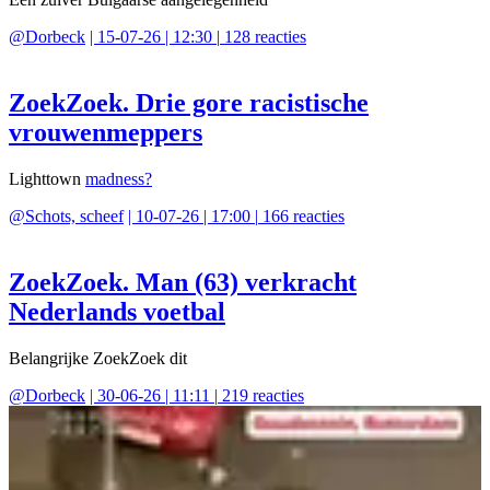
@
Dorbeck
|
15-07-26 | 12:30
|
128
reacties
ZoekZoek. Drie gore racistische
vrouwenmeppers
Lighttown
madness?
@
Schots, scheef
|
10-07-26 | 17:00
|
166
reacties
ZoekZoek. Man (63) verkracht
Nederlands voetbal
Belangrijke ZoekZoek dit
@
Dorbeck
|
30-06-26 | 11:11
|
219
reacties