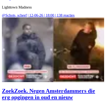
Lighttown Madness
@
Schots, scheef
|
12-06-26 | 18:00
|
138
reacties
ZoekZoek. Negen Amsterdammers die
erg opgingen in oud en nieuw