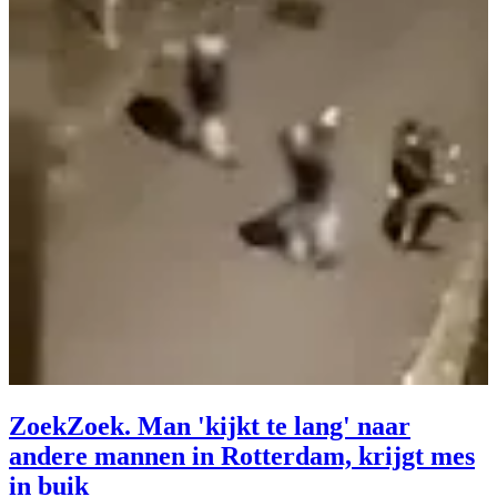
ZoekZoek. Man 'kijkt te lang' naar
andere mannen in Rotterdam, krijgt mes
in buik