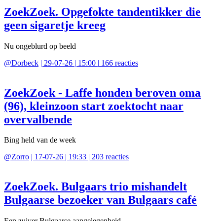
ZoekZoek. Opgefokte tandentikker die
geen sigaretje kreeg
Nu ongeblurd op beeld
@
Dorbeck
|
29-07-26 | 15:00
|
166
reacties
ZoekZoek - Laffe honden beroven oma
(96), kleinzoon start zoektocht naar
overvalbende
Bing held van de week
@
Zorro
|
17-07-26 | 19:33
|
203
reacties
ZoekZoek. Bulgaars trio mishandelt
Bulgaarse bezoeker van Bulgaars café
Een zuiver Bulgaarse aangelegenheid