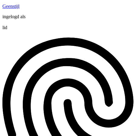
Geenstijl
ingelogd als
lid