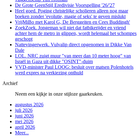
De Grote GeenStijl Eredivisie Voorspelling '26/'27
Heel goed. Poging christelijke scholieren alleen nog maar
boeken zonder 'evolutie, magie of seks' te geven mislukt
VrijMiBo met Karol G, De Berggeiten en Cees Buddingh'
ZoekZoek. Jongeman wil niet dat fatbikerijder en vriend
achter hem de metro in glippen, wordt helemaal het schompes
geschopt
Nattevingerwerk. Vulvalip direct opgenomen in Dikke Van
Dale
LOL. NRC zuigt muur "van meer dan 10 meter hoog" van
Israël in Gaza uit dikke "OSINT"-duim
VVD-minister Paul LOOG: besluit over matsen Polenhotels
werd expres na verkiezing onthuld
Archief
Neem een kijkje in onze stijloze gaarkeuken.
augustus 2026
juli 2026
juni 2026
mei 2026
april 2026
Meer...