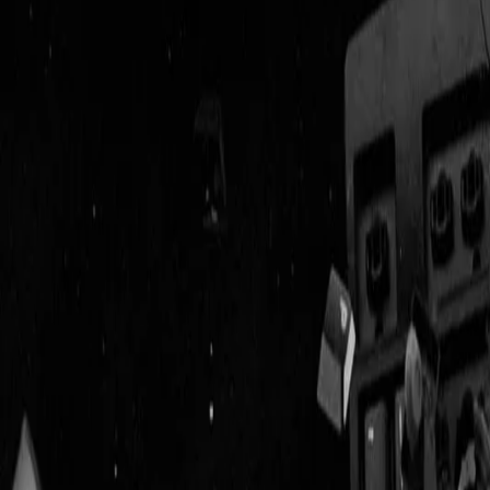
Geenstijl
Vlijmscherp en
ongefilterd nieuws