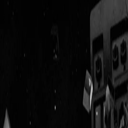
Geenstijl
Vlijmscherp en
ongefilterd nieuws