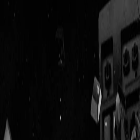
Geenstijl
Vlijmscherp en
ongefilterd nieuws