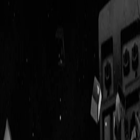
Geenstijl
Vlijmscherp en
ongefilterd nieuws