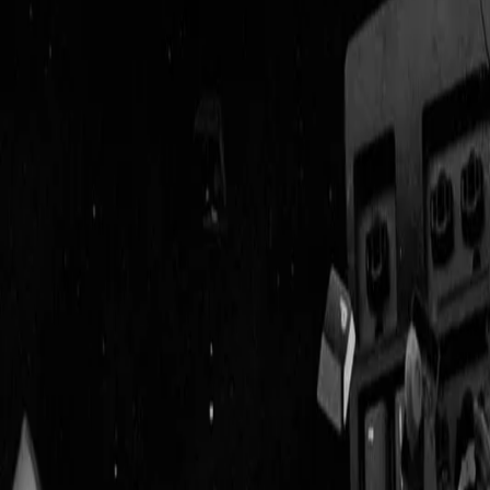
Geenstijl
Vlijmscherp en
ongefilterd nieuws