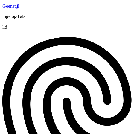
Geenstijl
ingelogd als
lid