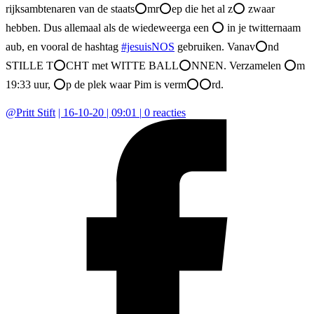
rijksambtenaren van de staats⭕mr⭕ep die het al z⭕ zwaar
hebben. Dus allemaal als de wiedeweerga een ⭕ in je twitternaam
aub, en vooral de hashtag
#jesuisNOS
gebruiken. Vanav⭕nd
STILLE T⭕CHT met WITTE BALL⭕NNEN. Verzamelen ⭕m
19:33 uur, ⭕p de plek waar Pim is verm⭕⭕rd.
@
Pritt Stift
|
16-10-20 | 09:01
|
0
reacties