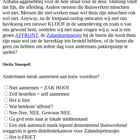
Alibaba-aggenebbisj voor de hele straat voor de deur. Sitalsing vindt
dat fijn, die afleiding. Andere mensen die thuiswerken misschien
wel niet. Mensen die niet werken maar wel thuis zijn misschien ook
wel niet. Anyway, na de frietpatat-oorlog ontwaren wij met ons
haviksoog een nieuwe KLOOF in de samenleving en zoals u van
ons gewend bent, oordelen wij niet maar vragen wij u: wat is een
groter
AFFRONT
, de
Zalandoprinsesjes
bij de buren die nooit thuis
zijn maar wel om de haverklap iets besteld hebben, of de buren die
geen zin hebben om iedere dag voor andermans pakketpuntje te
spelen?
Sheila Sinaspoll
Andermans meuk aannemen aan jouw voordeur?
Niet aannemen = ZAK HOOI
Zelf bestellen = zelf aannemen
Het is friet
Wat betekent 'affront'?
Nee-Nee. NEE. Gewoon NEE.
Ga gvd eens naar je lokale middenstand
Een ziek autistisch mank lopend dementerend thuiswerkend
zorggezin is geen distributiekantoor voor Zalandoprinsesjes
Het is FRIET