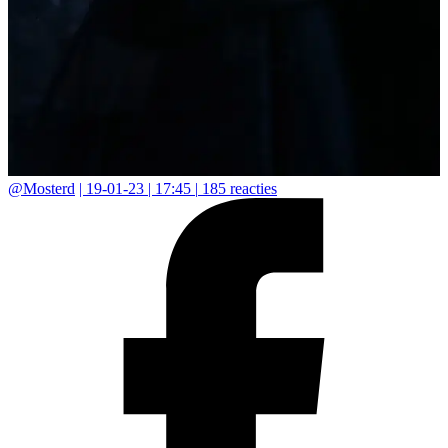
@
Mosterd
|
19-01-23 | 17:45
|
185
reacties