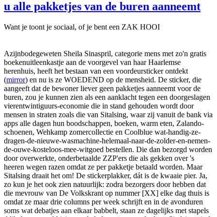
u alle pakketjes van de buren aanneemt
Want je toont je sociaal, of je bent een ZAK HOOI
Azijnbodegeweten Sheila Sinaspril, categorie mens met zo'n gratis
boekenuitleenkastje aan de voorgevel van haar Haarlemse
herenhuis, heeft het bestaan van een voordeursticker ontdekt
(
mirror
) en nu is ze WOEDEND op de mensheid. De sticker, die
aangeeft dat de bewoner liever geen pakketjes aanneemt voor de
buren, zou je kunnen zien als een aanklacht tegen een doorgeslagen
vierentwintiguurs-economie die in stand gehouden wordt door
mensen in straten zoals die van Sitalsing, waar zij vanuit de bank via
apps alle dagen hun boodschappen, boeken, warm eten, Zalando-
schoenen, Wehkamp zomercollectie en Coolblue wat-handig-ze-
dragen-de-nieuwe-wasmachine-helemaal-naar-de-zolder-en-nemen-
de-ouwe-kosteloos-mee-witgoed bestellen. Die dan bezorgd worden
door overwerkte, onderbetaalde ZZP'ers die als gekken over 's
heeren wegen razen omdat ze per pakketje betaald worden. Maar
Sitalsing draait het om! De stickerplakker, dát is de kwaaie pier. Ja,
zo kun je het ook zien natuurlijk: zodra bezorgers door hebben dat
die mevrouw van De Volkskrant op nummer [XX] elke dag thuis is
omdat ze maar drie columns per week schrijft en in de avonduren
soms wat debatjes aan elkaar babbelt, staan ze dagelijks met stapels