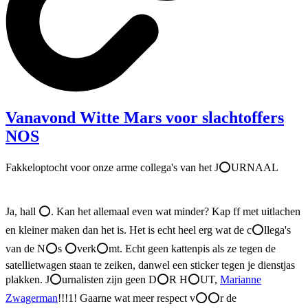
Vanavond Witte Mars voor slachtoffers
NOS
Fakkeloptocht voor onze arme collega's van het J⭕URNAAL
Ja, hall ⭕. Kan het allemaal even wat minder? Kap ff met uitlachen
en kleiner maken dan het is. Het is echt heel erg wat de c⭕llega's
van de N⭕s ⭕verk⭕mt. Echt geen kattenpis als ze tegen de
satellietwagen staan te zeiken, danwel een sticker tegen je dienstjas
plakken. J⭕urnalisten zijn geen D⭕R H⭕UT,
Marianne
Zwagerman
!!!1! Gaarne wat meer respect v⭕⭕r de