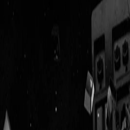
Geenstijl
Vlijmscherp en
ongefilterd nieuws