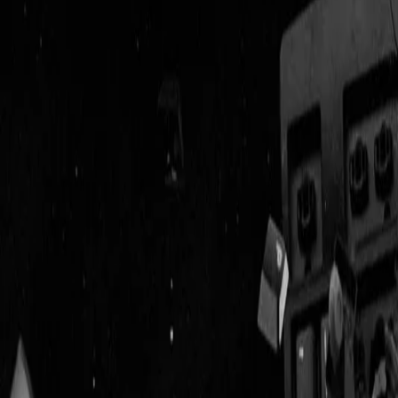
Geenstijl
Vlijmscherp en
ongefilterd nieuws