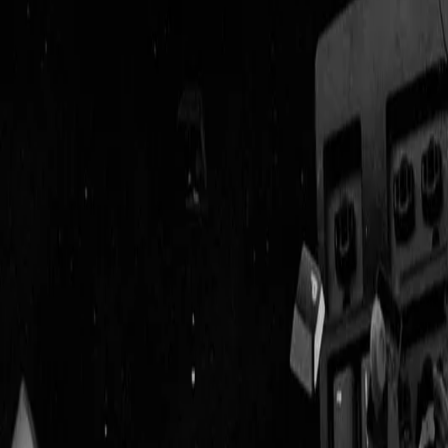
Geenstijl
Vlijmscherp en
ongefilterd nieuws