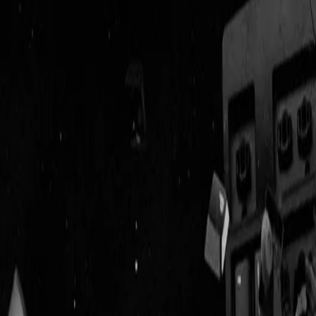
Geenstijl
Vlijmscherp en
ongefilterd nieuws