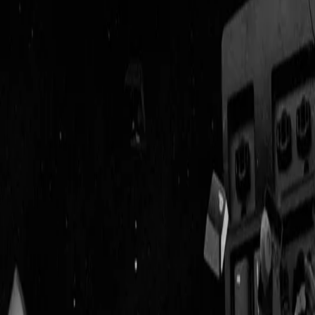
Geenstijl
Vlijmscherp en
ongefilterd nieuws