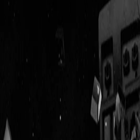
Geenstijl
ingelogd als
lid