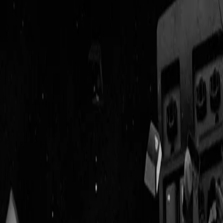
Geenstijl
Vlijmscherp en
ongefilterd nieuws