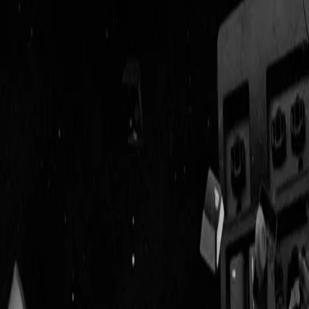
Geenstijl
Vlijmscherp en
ongefilterd nieuws