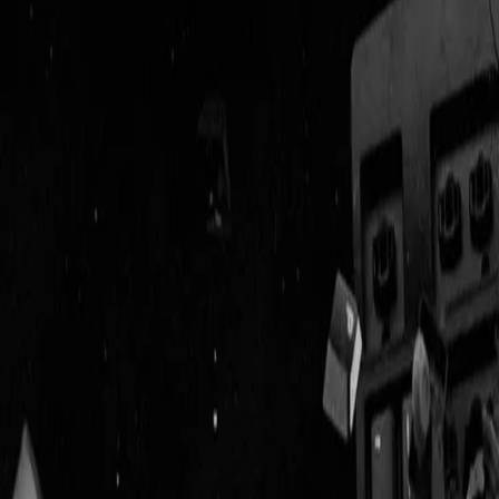
Geenstijl
Vlijmscherp en
ongefilterd nieuws