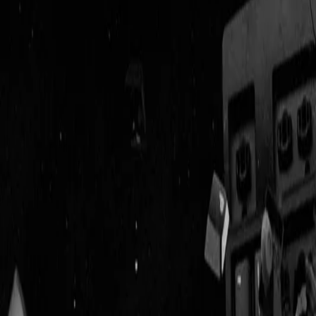
Geenstijl
Vlijmscherp en
ongefilterd nieuws