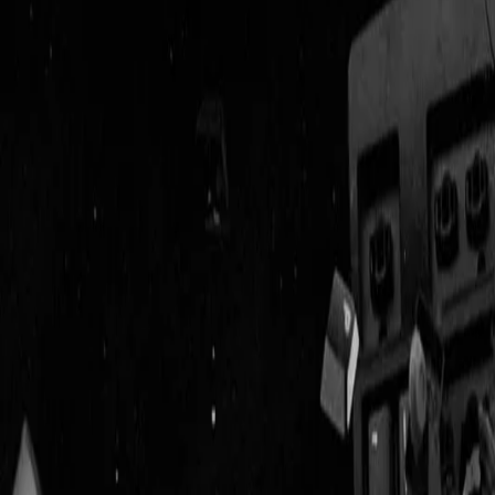
Geenstijl
Vlijmscherp en
ongefilterd nieuws