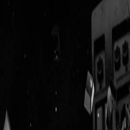
Geenstijl
ingelogd als
lid